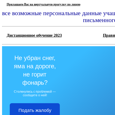
Прилашаем Вас на виртуальную прогулку по лицею
все возможные персональные данные учащ
письменного
Дистанционное обучение 2023
Прави
Не убран снег,
яма на дороге,
не горит
фонарь?
Столкнулись с проблемой —
сообщите о ней!
Подать жалобу